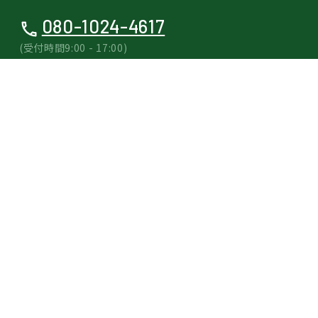
080-1024-4617
(受付時間9:00 - 17:00)
営業時間 / 9:00 - 17:00（貸出し受付は15:00まで）
定休日 / 不定休（上記カレンダーをご確認ください。OPEN,
CLOSED どちらも記載がない日はお問い合わせください）
〒198-0212 東京都西多摩郡奥多摩町氷川197 [
Google Map
]