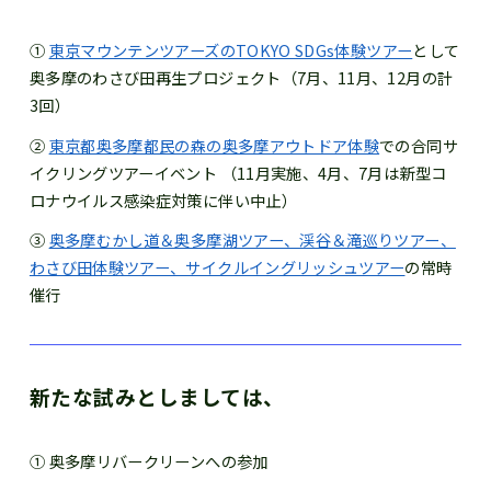
①
東京マウンテンツアーズのTOKYO SDGs体験ツアー
として
奥多摩のわさび田再生プロジェクト（7月、11月、12月の計
3回）
②
東京都奥多摩都民の森の奥多摩アウトドア体験
での合同サ
イクリングツアーイベント （11月実施、4月、7月は新型コ
ロナウイルス感染症対策に伴い中止）
③
奥多摩むかし道＆奥多摩湖ツアー、渓谷＆滝巡りツアー、
わさび田体験ツアー、サイクルイングリッシュツアー
の常時
催行
新たな試みとしましては、
① 奥多摩リバークリーンへの参加