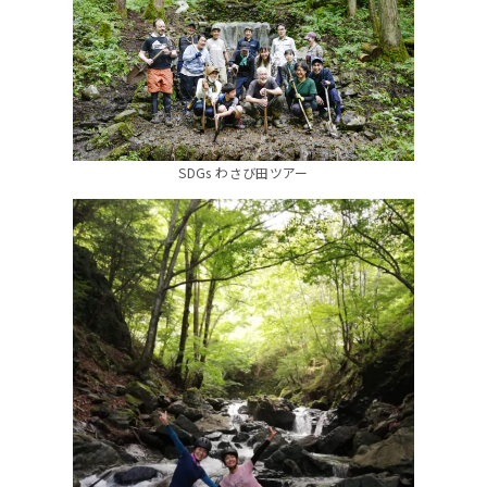
SDGs わさび田ツアー