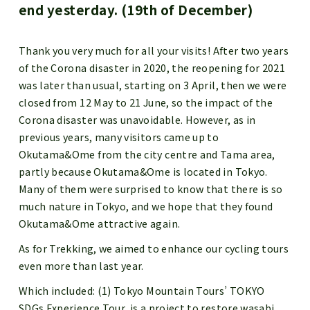
end yesterday. (19th of December)
Thank you very much for all your visits! After two years
of the Corona disaster in 2020, the reopening for 2021
was later than usual, starting on 3 April, then we were
closed from 12 May to 21 June, so the impact of the
Corona disaster was unavoidable. However, as in
previous years, many visitors came up to
Okutama&Ome from the city centre and Tama area,
partly because Okutama&Ome is located in Tokyo.
Many of them were surprised to know that there is so
much nature in Tokyo, and we hope that they found
Okutama&Ome attractive again.
As for Trekking, we aimed to enhance our cycling tours
even more than last year.
Which included: (1) Tokyo Mountain Tours’ TOKYO
SDGs Experience Tour, is a project to restore wasabi