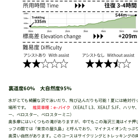
裏道度60% 大自然度95%
水がとても綺麗な沢で泳いだり、飛び込んだりも可能！夏には絶対行
場所です。
推奨車種：e-バイク
（XEALT L3、XEALT SJF、ハリ
ー、ベロスター、ベロスターミニ）
奥多摩にはいくつもの滝がありますが、中でもこの海沢三滝はイチ押
ッフの間では「東京の屋久島」と呼んでおり、マイナスイオンたっぷ
奥深い自然があります。このコースはサイクリングとトレッキングの