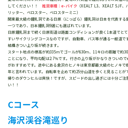
してください！！
推奨車種：e-バイク
（XEALT L3、XEALT SJ
リッター、ベロスター、ベロスターミニ）
関東最大級の鍾乳洞である日原（にっぱら）鍾乳洞は日本を代表する
一つであり、日本鍾乳洞9選にも選ばれています。
日原鍾乳洞まで続く日原街道は路面コンディションが良く1本道でとて
すいサイクリングコースなのですが、自動車、バス等が通る一般道で
結構きつい上り坂が続きます。
スタート地点の標高が約335ｍでゴールが630ｍ、11キロの距離で約3
ことになり、平均勾配は2.7％です。行きの上り坂がかなりきついので
がおすすめです。途中にある倉沢のヒノキは東京都最大級のヒノキで樹齢
年と言われています。自転車を止めて約25分山道を歩くと見ることが
帰りのダウンヒルは爽快！ですが、スピードの出し過ぎには十分ご注
い！！
Cコース
海沢渓谷滝巡
り