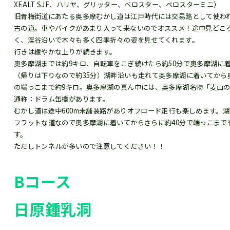
XEALT SJF、ハリヤ、グリッター、ベロスター、ベロスターミニ）
旧青梅街道にあたる奥多摩むかし道は江戸時代には交易路として使わ
古の道。車やバイクがあまり入って来ないのでオススメ！途中見どこ
く、渓谷沿いで木々も多く四季折々の姿を見せてくれます。
行きは緩やかな上りが続きます。
奥多摩湖までは約9キロ、自転車をこぎ続けたら約50分で奥多摩湖に
（帰りは下りなので約35分）湖畔沿いも走れて奥多摩湖に着いてから
の端っこまで約9キロ。奥多摩湖の真ん中には、奥多摩湖名物「麦山
通称：ドラム缶橋があります。
むかし道は途中600m未舗装路がありオフロード走行も楽しめます。
フラットな道なので奥多摩湖に着いてからさらに約40分で端っこまで
す。
ただしトンネルが多いので注意してください！！
Bコース
日原鍾乳洞