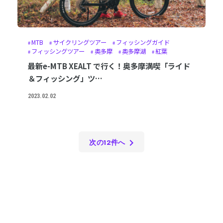
MTB
サイクリングツアー
フィッシングガイド
フィッシングツアー
奥多摩
奥多摩湖
紅葉
最新e-MTB XEALT で行く！奥多摩満喫「ライド
＆フィッシング」ツ…
2023.02.02
chevron_right